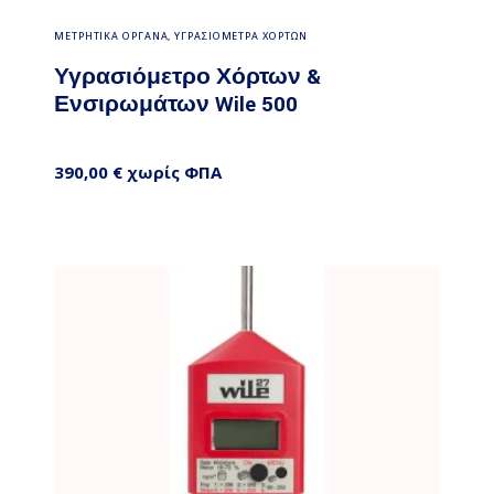
Προσθήκη στο καλάθι
ΜΕΤΡΗΤΙΚΑ ΟΡΓΑΝΑ
,
ΥΓΡΑΣΙΟΜΕΤΡΑ ΧΟΡΤΩΝ
Υγρασιόμετρο Χόρτων &
Ενσιρωμάτων Wile 500
390,00
€
χωρίς ΦΠΑ