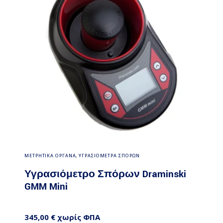
Προσθήκη στο καλάθι
ΜΕΤΡΗΤΙΚΑ ΟΡΓΑΝΑ
,
ΥΓΡΑΣΙΟΜΕΤΡΑ ΣΠΟΡΩΝ
Υγρασιόμετρο Σπόρων Draminski
GMM Mini
345,00
€
χωρίς ΦΠΑ