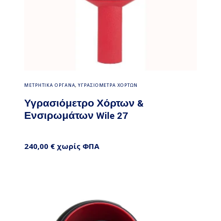
Προσθήκη στο καλάθι
ΜΕΤΡΗΤΙΚΑ ΟΡΓΑΝΑ
,
ΥΓΡΑΣΙΟΜΕΤΡΑ ΧΟΡΤΩΝ
Υγρασιόμετρο Χόρτων &
Ενσιρωμάτων Wile 27
240,00
€
χωρίς ΦΠΑ