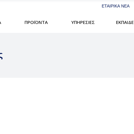
ΕΤΑΙΡΙΚΑ ΝΕΑ
Α
ΠΡΟΪΟΝΤΑ
ΥΠΗΡΕΣΙΕΣ
ΕΚΠΑΙΔ
Οθόνες GPS
Ψ
Συστήματα Αυτόματης
Σ
Πλοήγησης
ς
Λ
GPS Χειρός
Οθόνες GPS
Ψεκασμός
Ά
Χαρτογράφηση
Συστήματα Αυτόματης
Σπορά-Φυτεία
Παραγωγής
Πλοήγησης
Λίπανση
Συστήματα Ισοπέδωσης
GPS Χειρός
Άρδευση
Χαρτογράφηση
Παραγωγής
Υγρασιόμετρα Σπόρων
Δ
D
Συστήματα Ισοπέδωσης
Υγρασιόμετρα Χόρτων
Κ