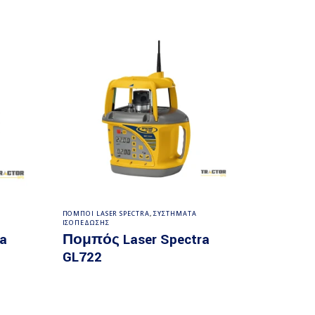
ρα
Διαβάστε περισσότερα
ΠΟΜΠΟΙ LASER SPECTRA
,
ΣΥΣΤΗΜΑΤΑ
ΙΣΟΠΕΔΩΣΗΣ
a
Πομπός Laser Spectra
GL722