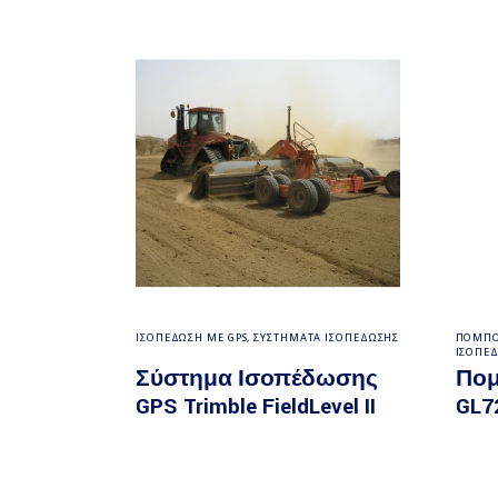
Διαβάστε περισσότερα
ΙΣΟΠΕΔΩΣΗ ΜΕ GPS
,
ΣΥΣΤΗΜΑΤΑ ΙΣΟΠΕΔΩΣΗΣ
ΠΟΜΠΟΙ
ΙΣΟΠΕ
Σύστημα Ισοπέδωσης
Πομ
GPS Trimble FieldLevel II
GL7