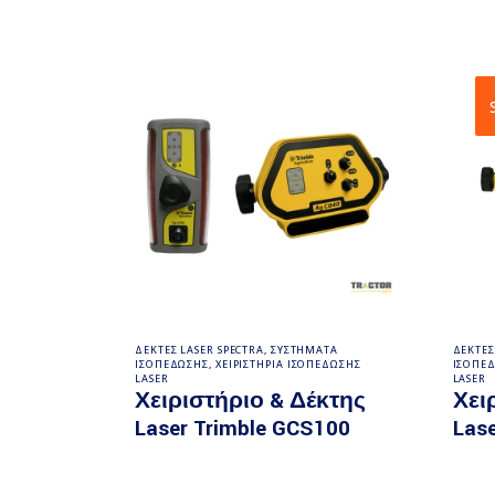
Διαβάστε περισσότερα
ΔΕΚΤΕΣ LASER SPECTRA
,
ΣΥΣΤΗΜΑΤΑ
ΔΕΚΤΕΣ
ΙΣΟΠΕΔΩΣΗΣ
,
ΧΕΙΡΙΣΤΗΡΙΑ ΙΣΟΠΕΔΩΣΗΣ
ΙΣΟΠΕ
LASER
LASER
Χειριστήριο & Δέκτης
Χει
Laser Trimble GCS100
Las