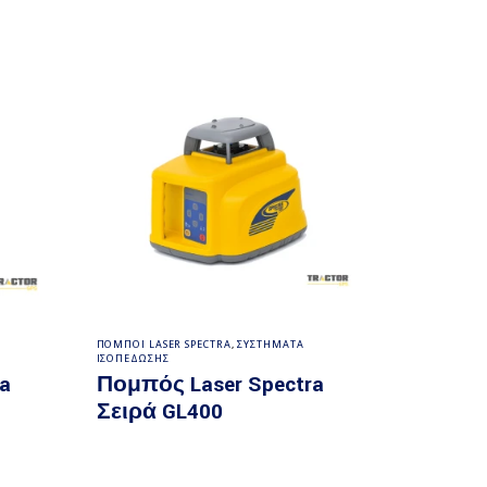
ρα
Διαβάστε περισσότερα
ΠΟΜΠΟΙ LASER SPECTRA
,
ΣΥΣΤΗΜΑΤΑ
ΙΣΟΠΕΔΩΣΗΣ
a
Πομπός Laser Spectra
Σειρά GL400